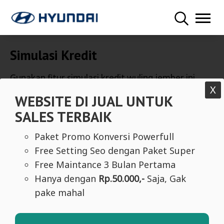
Simulasi Kredit
Gunakan fitur simulasi kredit wuling jember ini
X
untuk mendapatkan penawaran terbaik
WEBSITE DI JUAL UNTUK
pembiayaan unit mobil hyundai impian anda
SALES TERBAIK
Paket Promo Konversi Powerfull
Free Setting Seo dengan Paket Super
Free Maintance 3 Bulan Pertama
Hanya dengan
Rp.50.000,-
Saja, Gak
pake mahal
DP Bayar