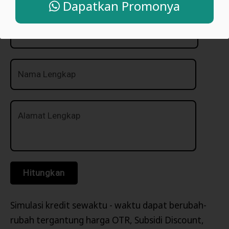
Dapatkan Promonya
Nama Lengkap
Alamat Lengkap
Hitungkan
Simulasi kredit sewaktu - waktu dapat berubah-
rubah tergantung harga OTR, Subsidi Discount,